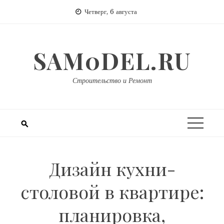
Перейти
Четверг, 6 августа
к
содержимому
SAM0DEL.RU
Строительство и Ремонт
Дизайн кухни-
столовой в квартире:
планировка,