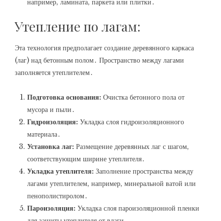
например‚ ламината‚ паркета или плитки․
Утепление по лагам:
Эта технология предполагает создание деревянного каркаса
(лаг) над бетонным полом․ Пространство между лагами
заполняется утеплителем․
Подготовка основания:
Очистка бетонного пола от
мусора и пыли․
Гидроизоляция:
Укладка слоя гидроизоляционного
материала․
Установка лаг:
Размещение деревянных лаг с шагом‚
соответствующим ширине утеплителя․
Укладка утеплителя:
Заполнение пространства между
лагами утеплителем‚ например‚ минеральной ватой или
пенополистиролом․
Пароизоляция:
Укладка слоя пароизоляционной пленки
для защиты утеплителя от влаги․