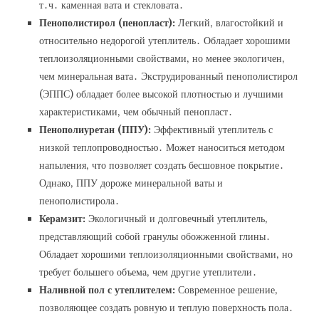
т․ч․ каменная вата и стекловата․
Пенополистирол (пенопласт):
Легкий‚ влагостойкий и
относительно недорогой утеплитель․ Обладает хорошими
теплоизоляционными свойствами‚ но менее экологичен‚
чем минеральная вата․ Экструдированный пенополистирол
(ЭППС) обладает более высокой плотностью и лучшими
характеристиками‚ чем обычный пенопласт․
Пенополиуретан (ППУ):
Эффективный утеплитель с
низкой теплопроводностью․ Может наноситься методом
напыления‚ что позволяет создать бесшовное покрытие․
Однако‚ ППУ дороже минеральной ваты и
пенополистирола․
Керамзит:
Экологичный и долговечный утеплитель‚
представляющий собой гранулы обожженной глины․
Обладает хорошими теплоизоляционными свойствами‚ но
требует большего объема‚ чем другие утеплители․
Наливной пол с утеплителем:
Современное решение‚
позволяющее создать ровную и теплую поверхность пола․