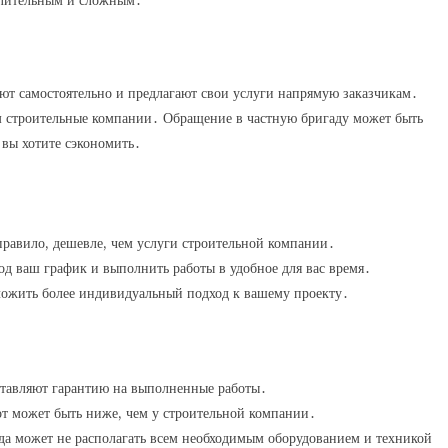
 длительным и сложным․
ают самостоятельно и предлагают свои услуги напрямую заказчикам․
м строительные компании․ Обращение в частную бригаду может быть
 вы хотите сэкономить․
 правило, дешевле, чем услуги строительной компании․
од ваш график и выполнить работы в удобное для вас время․
ложить более индивидуальный подход к вашему проекту․
оставляют гарантию на выполненные работы․
от может быть ниже, чем у строительной компании․
ада может не располагать всем необходимым оборудованием и техникой