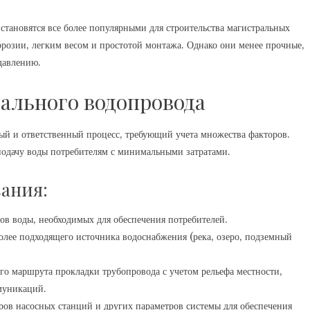
тановятся все более популярными для строительства магистральных
розии‚ легким весом и простотой монтажа. Однако они менее прочные‚
давлению.
ального водопровода
ый и ответственный процесс‚ требующий учета множества факторов.
одачу воды потребителям с минимальными затратами.
ания:
в воды‚ необходимых для обеспечения потребителей.
лее подходящего источника водоснабжения (река‚ озеро‚ подземный
о маршрута прокладки трубопровода с учетом рельефа местности‚
муникаций.
ров насосных станций и других параметров системы для обеспечения