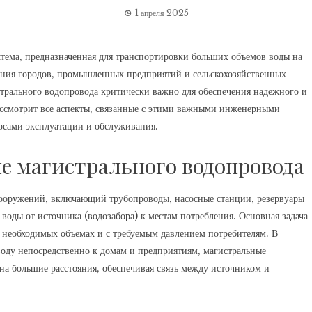
1 апреля 2025
тема‚ предназначенная для транспортировки больших объемов воды на
жения городов‚ промышленных предприятий и сельскохозяйственных
трального водопровода критически важно для обеспечения надежного и
рассмотрит все аспекты‚ связанные с этими важными инженерными
осами эксплуатации и обслуживания.
е магистрального водопровода
ооружений‚ включающий трубопроводы‚ насосные станции‚ резервуары
воды от источника (водозабора) к местам потребления. Основная задача
 необходимых объемах и с требуемым давлением потребителям. В
 воду непосредственно к домам и предприятиям‚ магистральные
 большие расстояния‚ обеспечивая связь между источником и