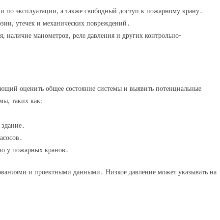
 по эксплуатации, а также свободный доступ к пожарному крану․
озии, утечек и механических повреждений․
я, наличие манометров, реле давления и других контрольно-
яющий оценить общее состояние системы и выявить потенциальные
мы, таких как:
 здание․
насосов․
но у пожарных кранов․
ованиями и проектными данными․ Низкое давление может указывать на