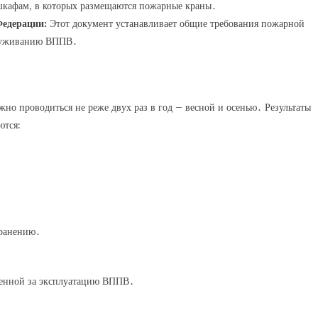
 шкафам, в которых размещаются пожарные краны․
Федерации:
Этот документ устанавливает общие требования пожарной
служиванию ВППВ․
о проводиться не реже двух раз в год – весной и осенью․ Результаты
ются:
․
транению․
венной за эксплуатацию ВППВ․