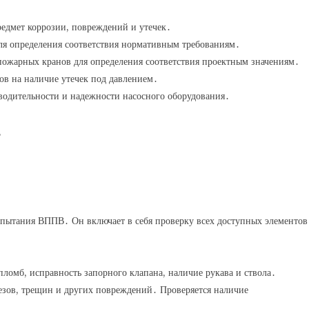
едмет коррозии, повреждений и утечек․
ля определения соответствия нормативным требованиям․
пожарных кранов для определения соответствия проектным значениям․
в на наличие утечек под давлением․
одительности и надежности насосного оборудования․
в
спытания ВППВ․ Он включает в себя проверку всех доступных элементов
ломб, исправность запорного клапана, наличие рукава и ствола․
резов, трещин и других повреждений․ Проверяется наличие