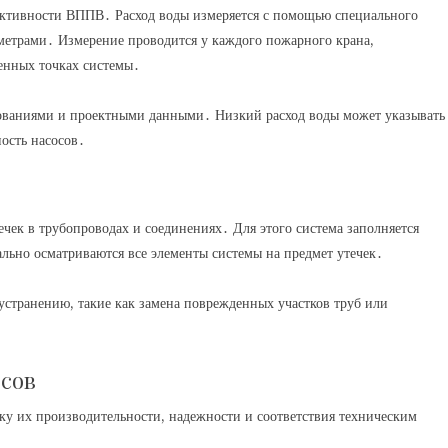
ективности ВППВ․ Расход воды измеряется с помощью специального
ометрами․ Измерение проводится у каждого пожарного крана,
енных точках системы․
ованиями и проектными данными․ Низкий расход воды может указывать
ность насосов․
чек в трубопроводах и соединениях․ Для этого система заполняется
льно осматриваются все элементы системы на предмет утечек․
устранению, такие как замена поврежденных участков труб или
осов
нку их производительности, надежности и соответствия техническим