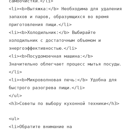
самоочистки․</li>
<li><b>Вытяжка:</b> Необходима для удаления
запахов и паров, образующихся во время
приготовления пищи․</li>
<li><b>Холодильник:</b> Выбирайте
холодильник с достаточным объемом и
энергоэффективностью․</li>
<li><b>Посудомоечная машина:</b>
Значительно облегчает процесс мытья посуды․
</li>
<li><b>Микроволновая печь:</b> Удобна для
быстрого разогрева пищи․</li>
</ul>
<h3>Советы по выбору кухонной техники</h3>
<ul>
<li>Обратите внимание на