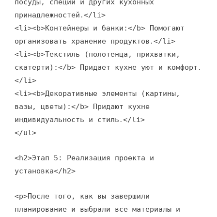
посуды, специй и других кухонных
принадлежностей․</li>
<li><b>Контейнеры и банки:</b> Помогают
организовать хранение продуктов․</li>
<li><b>Текстиль (полотенца, прихватки,
скатерти):</b> Придает кухне уют и комфорт․
</li>
<li><b>Декоративные элементы (картины,
вазы, цветы):</b> Придают кухне
индивидуальность и стиль․</li>
</ul>
<h2>Этап 5: Реализация проекта и
установка</h2>
<p>После того, как вы завершили
планирование и выбрали все материалы и