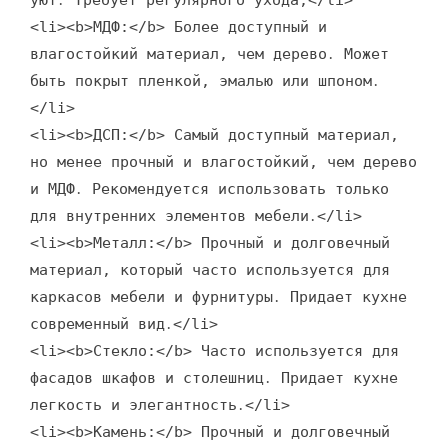
уют․ Требует регулярного ухода;</li>
<li><b>МДФ:</b> Более доступный и
влагостойкий материал, чем дерево․ Может
быть покрыт пленкой, эмалью или шпоном․
</li>
<li><b>ДСП:</b> Самый доступный материал,
но менее прочный и влагостойкий, чем дерево
и МДФ․ Рекомендуется использовать только
для внутренних элементов мебели․</li>
<li><b>Металл:</b> Прочный и долговечный
материал, который часто используется для
каркасов мебели и фурнитуры․ Придает кухне
современный вид․</li>
<li><b>Стекло:</b> Часто используется для
фасадов шкафов и столешниц․ Придает кухне
легкость и элегантность․</li>
<li><b>Камень:</b> Прочный и долговечный