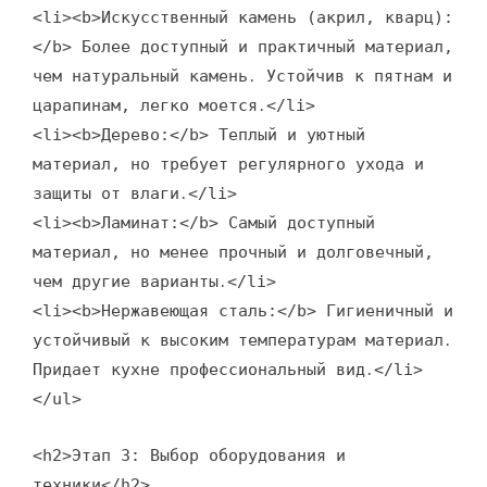
<li><b>Искусственный камень (акрил, кварц):
</b> Более доступный и практичный материал,
чем натуральный камень․ Устойчив к пятнам и
царапинам, легко моется․</li>
<li><b>Дерево:</b> Теплый и уютный
материал, но требует регулярного ухода и
защиты от влаги․</li>
<li><b>Ламинат:</b> Самый доступный
материал, но менее прочный и долговечный,
чем другие варианты․</li>
<li><b>Нержавеющая сталь:</b> Гигиеничный и
устойчивый к высоким температурам материал․
Придает кухне профессиональный вид․</li>
</ul>
<h2>Этап 3: Выбор оборудования и
техники</h2>