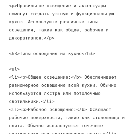
<p>Правильное освещение и аксессуары
помогут создать уютную и функциональную
кухню․ Используйте различные типы
освещения, такие как общее, рабочее и
декоративное․</p>
<h3>Типы освещения на кухне</h3>
<ul>
<li><b>Общее освещение:</b> Обеспечивает
равномерное освещение всей кухни․ Обычно
используется люстра или потолочные
светильники․</li>
<li><b>Рабочее освещение:</b> Освещает
рабочие поверхности, такие как столешница и
плита․ Обычно используются точечные
светильники или светодиодные ленты․</li>